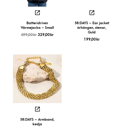
Batteridriven
58:DAYS – Ear jacket
Värmejacka – Small
örhängen, stenar,
Guld
699,00
kr
329,00
kr
199,00
kr
58:DAYS – Armband,
kedja