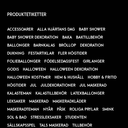
PRODUKTETIKETTER
ACCESSOARER
ALLA HJÄRTANS DAG
BABY SHOWER
BABY SHOWER DEKORATION
BAKA
BAKTILLBEHÖR
BALLONGER
BARNKALAS
BRÖLLOP
DEKORATION
DUKNING
FESTARTIKLAR
FLER HÖGTIDER
FOLIEBALLONGER
FÖDELSEDAGSFEST
GIRLANGER
GODIS
HALLOWEEN
HALLOWEEN DEKORATION
HALLOWEEN KOSTYMER
HEM & HUSHÅLL
HOBBY & FRITID
HÖGTIDER
JUL
JULDEKORATIONER
JUL MASKERAD
KALASTEMAN
KALASTILLBEHÖR
LATEXBALLONGER
LEKSAKER
MASKERAD
MASKERADKLÄDER
MASKERADTEMAN
NYÅR
PÅSK
ROLIGA PRYLAR
SMINK
SOL & BAD
STRESSLEKSAKER
STUDENTEN
SÄLLSKAPSSPEL
TALS MASKERAD
TILLBEHÖR