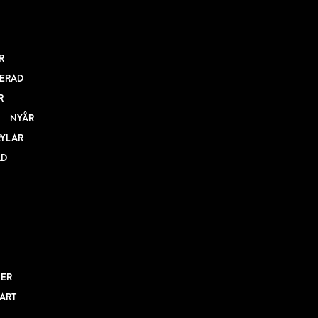
R
ERAD
R
NYÅR
RYLAR
AD
NER
BART