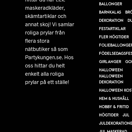
BALLONGER
maskeradkläder,
BARNKALAS
BR
skämtartiklar och
DEKORATION
D
annat skoj! Vi samlar
FESTARTIKLAR
roliga prylar från
FLER HÖGTIDER
flera stora
FOLIEBALLONGE
nätbutiker så som
FÖDELSEDAGSFE
Partykungen.se. Hos
GIRLANGER
GO
oss hittar du helt
HALLOWEEN
enkelt alla roliga
HALLOWEEN
prylar på ett ställe!
DEKORATION
HALLOWEEN KOS
HEM & HUSHÅLL
HOBBY & FRITID
HÖGTIDER
JUL
JULDEKORATION
JUL MASKERAD