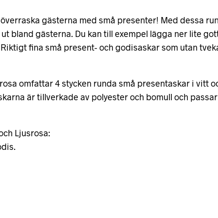
 överraska gästerna med små presenter! Med dessa ru
la ut bland gästerna. Du kan till exempel lägga ner lite gott
. Riktigt fina små present- och godisaskar som utan tve
osa omfattar 4 stycken runda små presentaskar i vitt o
karna är tillverkade av polyester och bomull och passar 
och Ljusrosa:
dis.