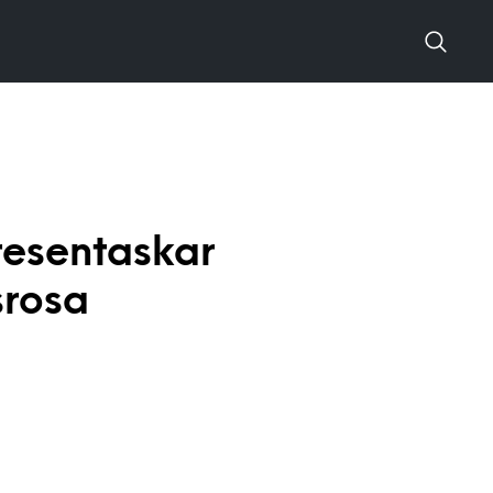
esentaskar
srosa