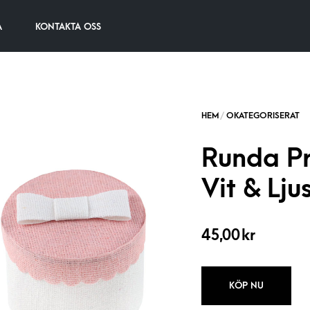
A
KONTAKTA OSS
Runda Pr
Vit & Lju
45,00
kr
KÖP NU