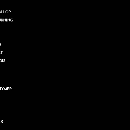
ÖLLOP
UKNING
R
ST
DIS
TYMER
ER