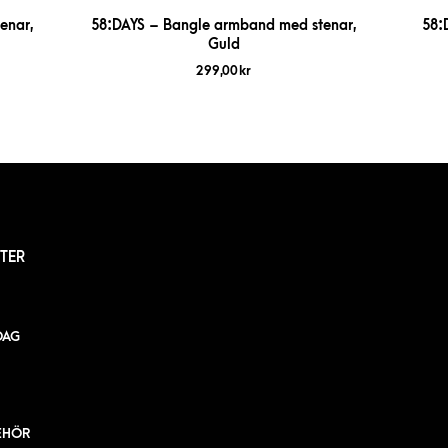
enar,
58:DAYS – Bangle armband med stenar,
58:
Guld
299,00
kr
TER
DAG
EHÖR