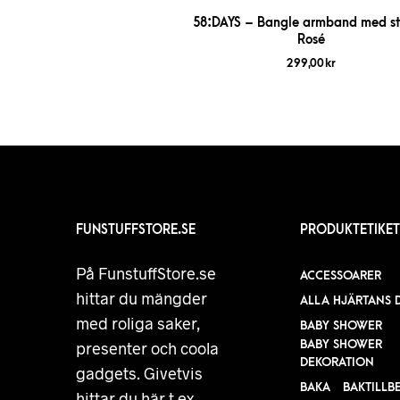
58:DAYS – Bangle armband med st
Rosé
299,00
kr
FUNSTUFFSTORE.SE
PRODUKTETIKET
På FunstuffStore.se
ACCESSOARER
hittar du mängder
ALLA HJÄRTANS 
med roliga saker,
BABY SHOWER
BABY SHOWER
presenter och coola
DEKORATION
gadgets. Givetvis
BAKA
BAKTILLB
hittar du här t.ex.