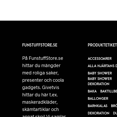
FUNSTUFFSTORE.SE
PRODUKTETIKET
På FunstuffStore.se
ACCESSOARER
hittar du mängder
ALLA HJÄRTANS 
med roliga saker,
BABY SHOWER
BABY SHOWER
presenter och coola
DEKORATION
gadgets. Givetvis
BAKA
BAKTILLB
hittar du här t.ex.
BALLONGER
maskeradkläder,
BARNKALAS
BR
skämtartiklar och
DEKORATION
D
annat skoj! Vi samlar