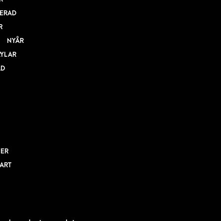
ERAD
R
NYÅR
RYLAR
AD
NER
BART