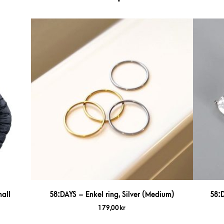
all
58:DAYS – Enkel ring, Silver (Medium)
58:
179,00
kr