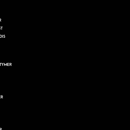
R
ST
DIS
TYMER
ER
R