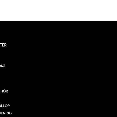
TER
DAG
EHÖR
ÖLLOP
UKNING