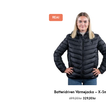
REA!
Batteridriven Värmejacka – X-Sm
699,00
kr
329,00
kr