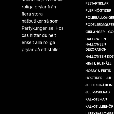
FESTARTIKLAR
roliga prylar från
FLER HÖGTIDER
flera stora
FOLIEBALLONGE
nätbutiker så som
FÖDELSEDAGSFE
Partykungen.se. Hos
GIRLANGER
GO
oss hittar du helt
HALLOWEEN
enkelt alla roliga
HALLOWEEN
prylar på ett ställe!
DEKORATION
HALLOWEEN KOS
HEM & HUSHÅLL
HOBBY & FRITID
HÖGTIDER
JUL
JULDEKORATION
JUL MASKERAD
KALASTEMAN
KALASTILLBEHÖR
LATEXBALLONGE