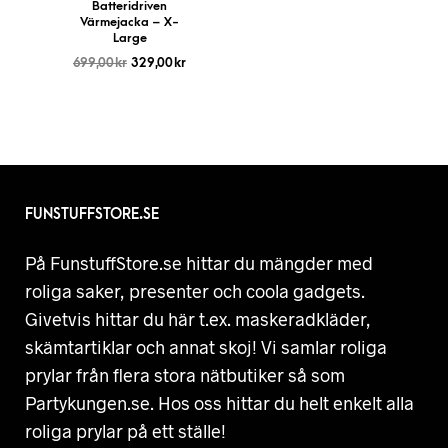
Batteridriven
Värmejacka – X-
Large
699,00
kr
329,00
kr
FUNSTUFFSTORE.SE
På FunstuffStore.se hittar du mängder med
roliga saker, presenter och coola gadgets.
Givetvis hittar du här t.ex. maskeradkläder,
skämtartiklar och annat skoj! Vi samlar roliga
prylar från flera stora nätbutiker så som
Partykungen.se. Hos oss hittar du helt enkelt alla
roliga prylar på ett ställe!