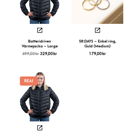
Batteridriven
58:DAYS – Enkel ring,
Värmejacka – Large
Guld (Medium)
699,00
kr
329,00
kr
179,00
kr
REA!