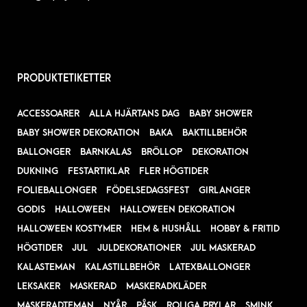
PRODUKTETIKETTER
ACCESSOARER
ALLA HJÄRTANS DAG
BABY SHOWER
BABY SHOWER DEKORATION
BAKA
BAKTILLBEHÖR
BALLONGER
BARNKALAS
BRÖLLOP
DEKORATION
DUKNING
FESTARTIKLAR
FLER HÖGTIDER
FOLIEBALLONGER
FÖDELSEDAGSFEST
GIRLANGER
GODIS
HALLOWEEN
HALLOWEEN DEKORATION
HALLOWEEN KOSTYMER
HEM & HUSHÅLL
HOBBY & FRITID
HÖGTIDER
JUL
JULDEKORATIONER
JUL MASKERAD
KALASTEMAN
KALASTILLBEHÖR
LATEXBALLONGER
LEKSAKER
MASKERAD
MASKERADKLÄDER
MASKERADTEMAN
NYÅR
PÅSK
ROLIGA PRYLAR
SMINK