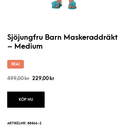
Sjöjungfru Barn Maskeraddräkt
– Medium
REA!
499,00
kr
229,00
kr
KÖP NU
ARTIKELNR:
88466-2