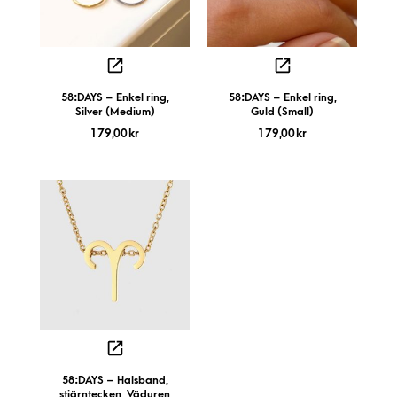
58:DAYS – Enkel ring,
58:DAYS – Enkel ring,
Silver (Medium)
Guld (Small)
179,00
kr
179,00
kr
58:DAYS – Halsband,
stjärntecken, Väduren