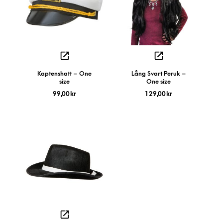
Kaptenshatt – One
Lång Svart Peruk –
size
One size
99,00
kr
129,00
kr