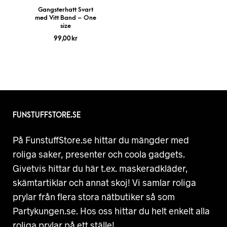
Gangsterhatt Svart
med Vitt Band – One
size
99,00
kr
FUNSTUFFSTORE.SE
På FunstuffStore.se hittar du mängder med
roliga saker, presenter och coola gadgets.
Givetvis hittar du här t.ex. maskeradkläder,
skämtartiklar och annat skoj! Vi samlar roliga
prylar från flera stora nätbutiker så som
Partykungen.se. Hos oss hittar du helt enkelt alla
roliga prylar på ett ställe!