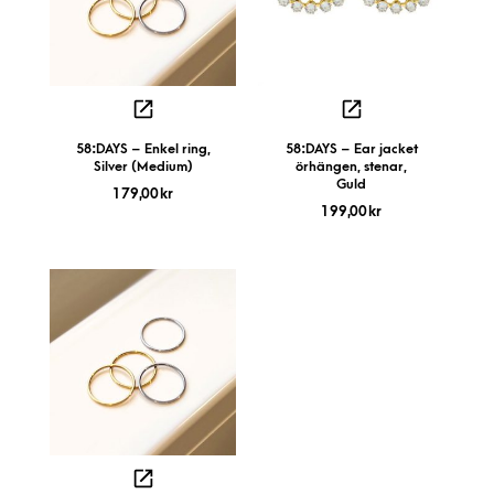
58:DAYS – Enkel ring,
58:DAYS – Ear jacket
Silver (Medium)
örhängen, stenar,
Guld
179,00
kr
199,00
kr