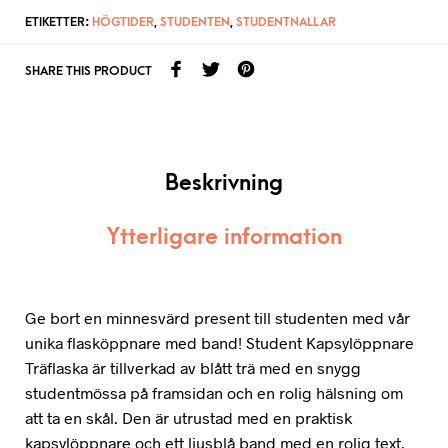
ETIKETTER:
HÖGTIDER
,
STUDENTEN
,
STUDENTNALLAR
SHARE THIS PRODUCT
Beskrivning
Ytterligare information
Ge bort en minnesvärd present till studenten med vår
unika flasköppnare med band! Student Kapsylöppnare
Träflaska är tillverkad av blått trä med en snygg
studentmössa på framsidan och en rolig hälsning om
att ta en skål. Den är utrustad med en praktisk
kapsylöppnare och ett ljusblå band med en rolig text.