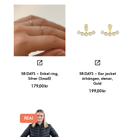
58:DAYS – Enkel ring,
58:DAYS – Ear jacket
Silver (Small)
örhängen, stenar,
Guld
179,00
kr
199,00
kr
REA!