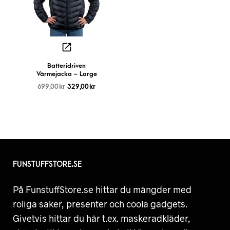
Batteridriven
Värmejacka – Large
699,00
kr
329,00
kr
FUNSTUFFSTORE.SE
På FunstuffStore.se hittar du mängder med
roliga saker, presenter och coola gadgets.
Givetvis hittar du här t.ex. maskeradkläder,