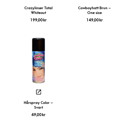
Crazylinser Total
Cowboyhatt Brun –
Whiteout
One size
199,00
kr
149,00
kr
Hårspray Color –
Svart
49,00
kr