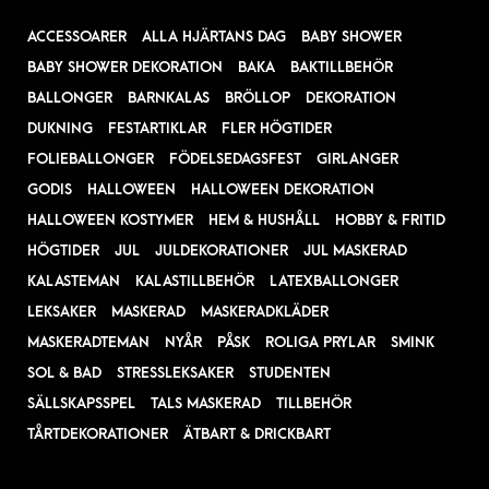
ACCESSOARER
ALLA HJÄRTANS DAG
BABY SHOWER
BABY SHOWER DEKORATION
BAKA
BAKTILLBEHÖR
BALLONGER
BARNKALAS
BRÖLLOP
DEKORATION
DUKNING
FESTARTIKLAR
FLER HÖGTIDER
FOLIEBALLONGER
FÖDELSEDAGSFEST
GIRLANGER
GODIS
HALLOWEEN
HALLOWEEN DEKORATION
HALLOWEEN KOSTYMER
HEM & HUSHÅLL
HOBBY & FRITID
HÖGTIDER
JUL
JULDEKORATIONER
JUL MASKERAD
KALASTEMAN
KALASTILLBEHÖR
LATEXBALLONGER
LEKSAKER
MASKERAD
MASKERADKLÄDER
MASKERADTEMAN
NYÅR
PÅSK
ROLIGA PRYLAR
SMINK
SOL & BAD
STRESSLEKSAKER
STUDENTEN
SÄLLSKAPSSPEL
TALS MASKERAD
TILLBEHÖR
TÅRTDEKORATIONER
ÄTBART & DRICKBART