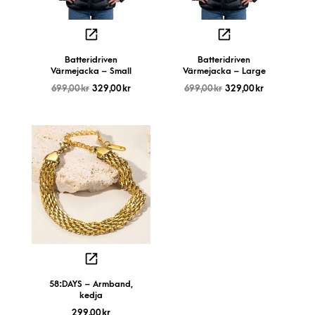
Batteridriven
Batteridriven
Värmejacka – Small
Värmejacka – Large
699,00
kr
329,00
kr
699,00
kr
329,00
kr
58:DAYS – Armband,
kedja
299,00
kr