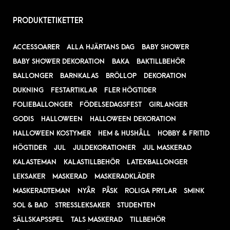
PRODUKTETIKETTER
ACCESSOARER
ALLA HJÄRTANS DAG
BABY SHOWER
BABY SHOWER DEKORATION
BAKA
BAKTILLBEHÖR
BALLONGER
BARNKALAS
BRÖLLOP
DEKORATION
DUKNING
FESTARTIKLAR
FLER HÖGTIDER
FOLIEBALLONGER
FÖDELSEDAGSFEST
GIRLANGER
GODIS
HALLOWEEN
HALLOWEEN DEKORATION
HALLOWEEN KOSTYMER
HEM & HUSHÅLL
HOBBY & FRITID
HÖGTIDER
JUL
JULDEKORATIONER
JUL MASKERAD
KALASTEMAN
KALASTILLBEHÖR
LATEXBALLONGER
LEKSAKER
MASKERAD
MASKERADKLÄDER
MASKERADTEMAN
NYÅR
PÅSK
ROLIGA PRYLAR
SMINK
SOL & BAD
STRESSLEKSAKER
STUDENTEN
SÄLLSKAPSSPEL
TALS MASKERAD
TILLBEHÖR