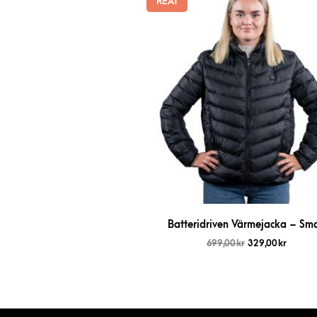
REA!
Batteridriven Värmejacka – Sma
699,00
kr
329,00
kr