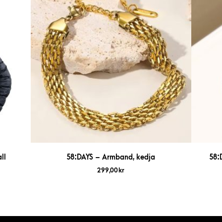
ll
58:DAYS – Armband, kedja
58:
299,00
kr