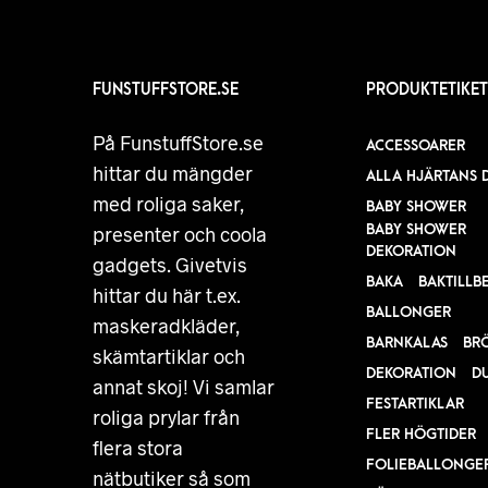
FUNSTUFFSTORE.SE
PRODUKTETIKET
På FunstuffStore.se
ACCESSOARER
hittar du mängder
ALLA HJÄRTANS 
med roliga saker,
BABY SHOWER
BABY SHOWER
presenter och coola
DEKORATION
gadgets. Givetvis
BAKA
BAKTILLB
hittar du här t.ex.
BALLONGER
maskeradkläder,
BARNKALAS
BR
skämtartiklar och
DEKORATION
D
annat skoj! Vi samlar
FESTARTIKLAR
roliga prylar från
FLER HÖGTIDER
flera stora
FOLIEBALLONGE
nätbutiker så som