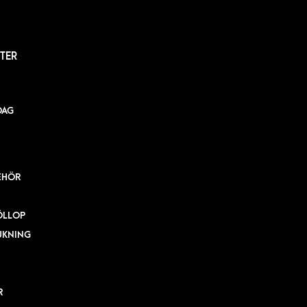
TER
DAG
EHÖR
ÖLLOP
UKNING
R