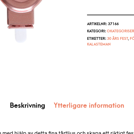
ARTIKELNR:
37166
KATEGORI:
OKATEGORISER
ETIKETTER:
30 ÅRS FEST
,
F
KALASTEMAN
Beskrivning
Ytterligare information
on med hjälp av detta fina tårtljus och skapa ett riktigt fes