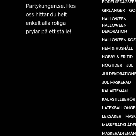
FÖDELSEDAGSFE
Partykungen.se. Hos
GIRLANGER
GO
oss hittar du helt
HALLOWEEN
enkelt alla roliga
HALLOWEEN
prylar på ett ställe!
DEKORATION
HALLOWEEN KOS
HEM & HUSHÅLL
HOBBY & FRITID
HÖGTIDER
JUL
JULDEKORATION
JUL MASKERAD
KALASTEMAN
KALASTILLBEHÖR
LATEXBALLONGE
LEKSAKER
MASK
MASKERADKLÄDE
MASKERADTEMAN