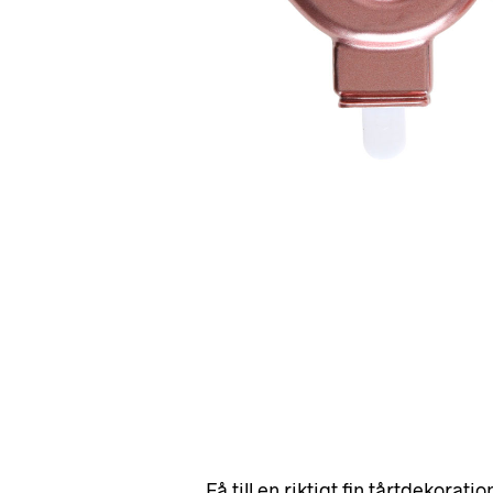
Få till en riktigt fin tårtdekorati