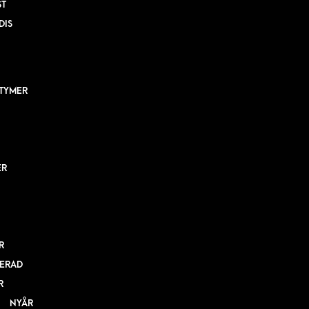
ST
DIS
TYMER
ER
R
ERAD
R
NYÅR