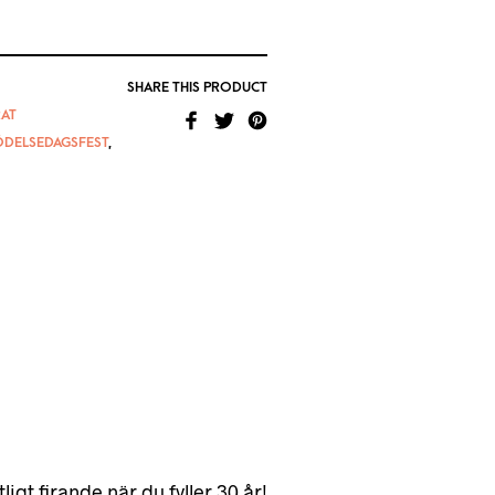
SHARE THIS PRODUCT
AT
ÖDELSEDAGSFEST
,
tligt firande när du fyller 30 år!