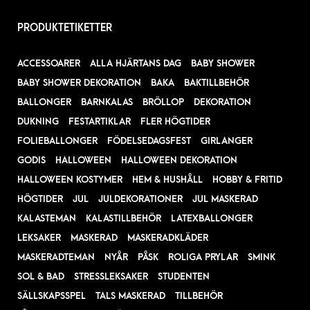
PRODUKTETIKETTER
ACCESSOARER
ALLA HJÄRTANS DAG
BABY SHOWER
BABY SHOWER DEKORATION
BAKA
BAKTILLBEHÖR
BALLONGER
BARNKALAS
BRÖLLOP
DEKORATION
DUKNING
FESTARTIKLAR
FLER HÖGTIDER
FOLIEBALLONGER
FÖDELSEDAGSFEST
GIRLANGER
GODIS
HALLOWEEN
HALLOWEEN DEKORATION
HALLOWEEN KOSTYMER
HEM & HUSHÅLL
HOBBY & FRITID
HÖGTIDER
JUL
JULDEKORATIONER
JUL MASKERAD
KALASTEMAN
KALASTILLBEHÖR
LATEXBALLONGER
LEKSAKER
MASKERAD
MASKERADKLÄDER
MASKERADTEMAN
NYÅR
PÅSK
ROLIGA PRYLAR
SMINK
SOL & BAD
STRESSLEKSAKER
STUDENTEN
SÄLLSKAPSSPEL
TALS MASKERAD
TILLBEHÖR