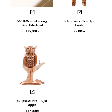
58:DAYS – Enkel ring,
3D-pussel i trä – Djur,
Guld (Medium)
Gorilla
179,00
kr
99,00
kr
3D-pussel i trä – Djur,
Uggla
115,00
kr