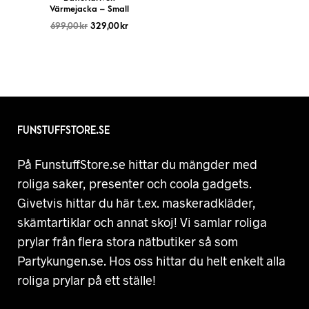
Värmejacka – Small
699,00
kr
329,00
kr
FUNSTUFFSTORE.SE
På FunstuffStore.se hittar du mängder med
roliga saker, presenter och coola gadgets.
Givetvis hittar du här t.ex. maskeradkläder,
skämtartiklar och annat skoj! Vi samlar roliga
prylar från flera stora nätbutiker så som
Partykungen.se. Hos oss hittar du helt enkelt alla
roliga prylar på ett ställe!