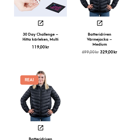
30 Day Challenge –
Batteridriven
Hitta kärleken, Multi
Värmejacka –
Medium
119,00
kr
699,00
kr
329,00
kr
REA!
Batteridriven