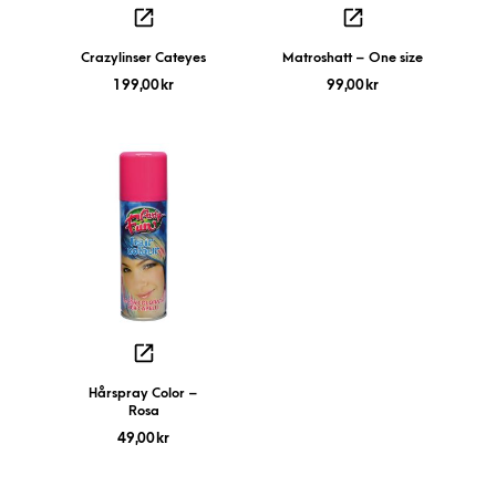
Crazylinser Cateyes
Matroshatt – One size
199,00
kr
99,00
kr
Hårspray Color –
Rosa
49,00
kr