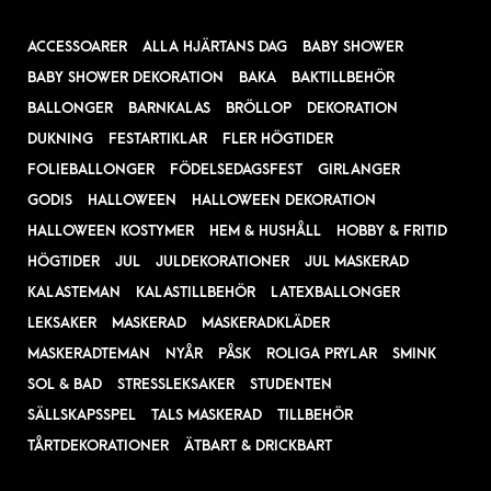
ACCESSOARER
ALLA HJÄRTANS DAG
BABY SHOWER
BABY SHOWER DEKORATION
BAKA
BAKTILLBEHÖR
BALLONGER
BARNKALAS
BRÖLLOP
DEKORATION
DUKNING
FESTARTIKLAR
FLER HÖGTIDER
FOLIEBALLONGER
FÖDELSEDAGSFEST
GIRLANGER
GODIS
HALLOWEEN
HALLOWEEN DEKORATION
HALLOWEEN KOSTYMER
HEM & HUSHÅLL
HOBBY & FRITID
HÖGTIDER
JUL
JULDEKORATIONER
JUL MASKERAD
KALASTEMAN
KALASTILLBEHÖR
LATEXBALLONGER
LEKSAKER
MASKERAD
MASKERADKLÄDER
MASKERADTEMAN
NYÅR
PÅSK
ROLIGA PRYLAR
SMINK
SOL & BAD
STRESSLEKSAKER
STUDENTEN
SÄLLSKAPSSPEL
TALS MASKERAD
TILLBEHÖR
TÅRTDEKORATIONER
ÄTBART & DRICKBART