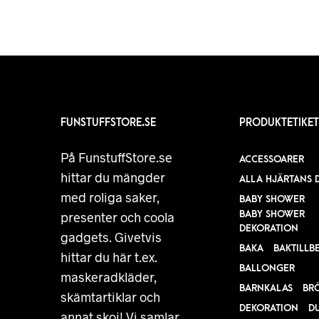
FUNSTUFFSTORE.SE
PRODUKTETIKET
På FunstuffStore.se
ACCESSOARER
hittar du mängder
ALLA HJÄRTANS 
med roliga saker,
BABY SHOWER
BABY SHOWER
presenter och coola
DEKORATION
gadgets. Givetvis
BAKA
BAKTILLB
hittar du här t.ex.
BALLONGER
maskeradkläder,
BARNKALAS
BR
skämtartiklar och
DEKORATION
D
annat skoj! Vi samlar