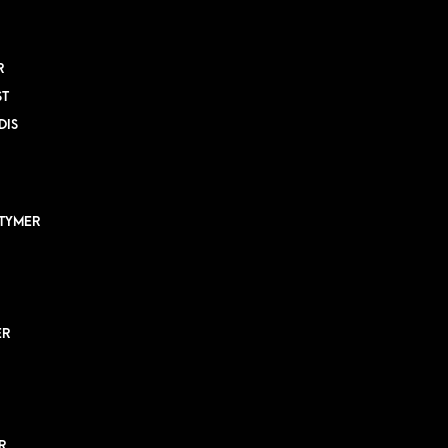
R
ST
DIS
TYMER
ER
R