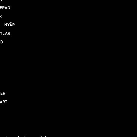
ERAD
R
NYÅR
RYLAR
AD
NER
BART