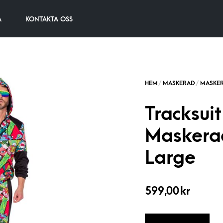
A
KONTAKTA OSS
Tracksui
Maskera
Large
599,00
kr