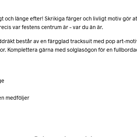
gt och länge efter! Skrikiga färger och livligt motiv gör 
recis var festens centrum är – var du än är.
räkt består av en färgglad tracksuit med pop art-motiv,
or. Komplettera gärna med solglasögon för en fullbordad
ge
en medföljer