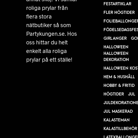
FESTARTIKLAR
roliga prylar från
FLER HÖGTIDER
flera stora
FOLIEBALLONGE
nätbutiker så som
FÖDELSEDAGSFE
Partykungen.se. Hos
GIRLANGER
GO
oss hittar du helt
HALLOWEEN
enkelt alla roliga
HALLOWEEN
prylar på ett ställe!
DEKORATION
HALLOWEEN KOS
HEM & HUSHÅLL
HOBBY & FRITID
HÖGTIDER
JUL
JULDEKORATION
JUL MASKERAD
KALASTEMAN
KALASTILLBEHÖR
LATEXBALLONGE