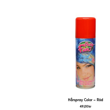
Hårspray Color – Röd
49,00
kr