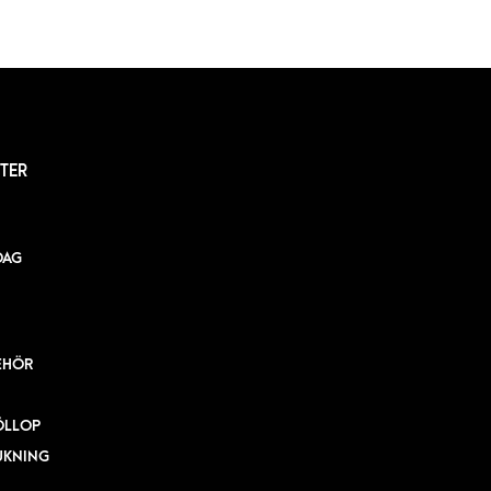
TER
DAG
EHÖR
ÖLLOP
UKNING