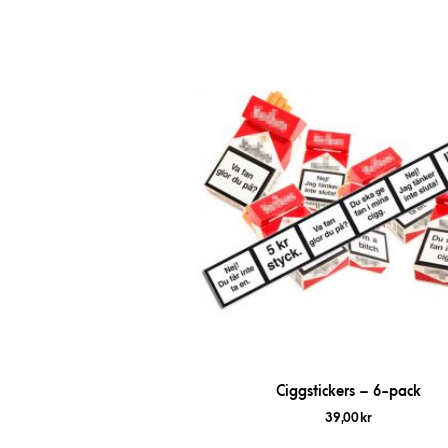
Ciggstickers – 6-pack
39,00
kr