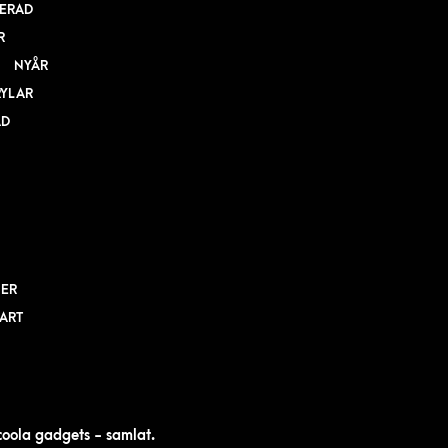
ERAD
R
NYÅR
RYLAR
AD
NER
BART
 coola gadgets - samlat.