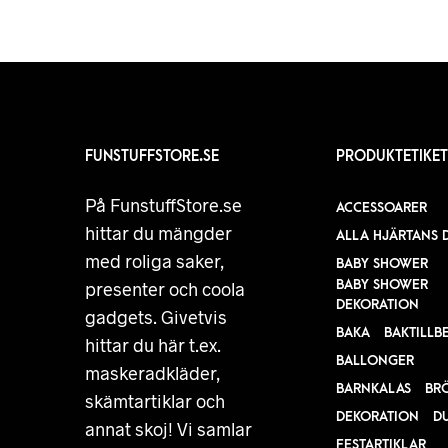
FUNSTUFFSTORE.SE
PRODUKTETIKET
På FunstuffStore.se
ACCESSOARER
hittar du mängder
ALLA HJÄRTANS 
med roliga saker,
BABY SHOWER
BABY SHOWER
presenter och coola
DEKORATION
gadgets. Givetvis
BAKA
BAKTILLB
hittar du här t.ex.
BALLONGER
maskeradkläder,
BARNKALAS
BR
skämtartiklar och
DEKORATION
D
annat skoj! Vi samlar
FESTARTIKLAR