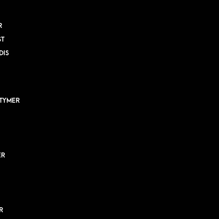
R
ST
DIS
TYMER
ER
R