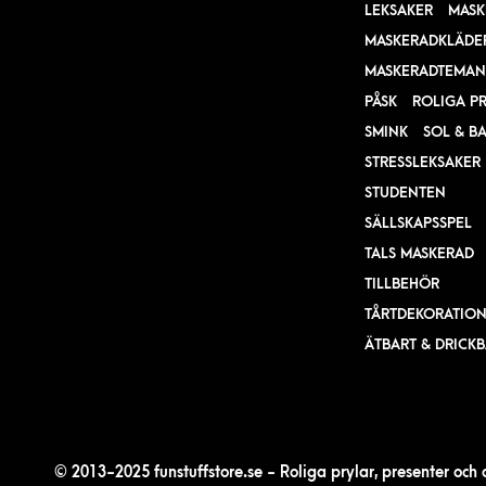
LEKSAKER
MASK
MASKERADKLÄDE
MASKERADTEMAN
PÅSK
ROLIGA P
SMINK
SOL & B
STRESSLEKSAKER
STUDENTEN
SÄLLSKAPSSPEL
TALS MASKERAD
TILLBEHÖR
TÅRTDEKORATIO
ÄTBART & DRICK
© 2013-2025 funstuffstore.se - Roliga prylar, presenter och