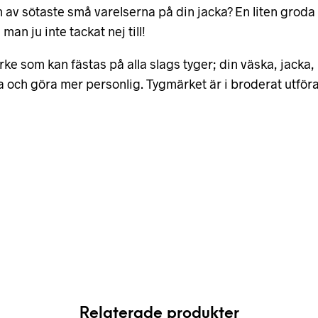
en av sötaste små varelserna på din jacka? En liten grod
man ju inte tackat nej till!
e som kan fästas på alla slags tyger; din väska, jacka, 
pa och göra mer personlig. Tygmärket är i broderat utfö
Relaterade produkter