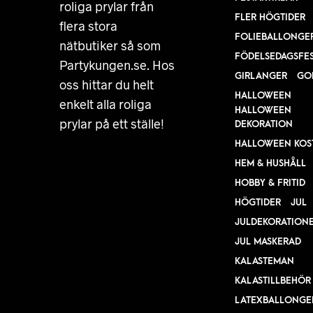
roliga prylar från
FLER HÖGTIDER
flera stora
FOLIEBALLONGE
nätbutiker så som
FÖDELSEDAGSFE
Partykungen.se. Hos
GIRLANGER
GO
oss hittar du helt
HALLOWEEN
enkelt alla roliga
HALLOWEEN
prylar på ett ställe!
DEKORATION
HALLOWEEN KOS
HEM & HUSHÅLL
HOBBY & FRITID
HÖGTIDER
JUL
JULDEKORATION
JUL MASKERAD
KALASTEMAN
KALASTILLBEHÖR
LATEXBALLONGE