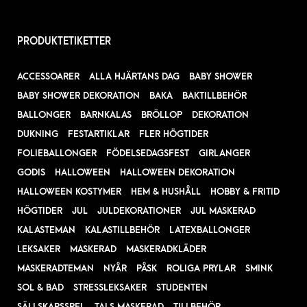
PRODUKTETIKETTER
ACCESSOARER
ALLA HJÄRTANS DAG
BABY SHOWER
BABY SHOWER DEKORATION
BAKA
BAKTILLBEHÖR
BALLONGER
BARNKALAS
BRÖLLOP
DEKORATION
DUKNING
FESTARTIKLAR
FLER HÖGTIDER
FOLIEBALLONGER
FÖDELSEDAGSFEST
GIRLANGER
GODIS
HALLOWEEN
HALLOWEEN DEKORATION
HALLOWEEN KOSTYMER
HEM & HUSHÅLL
HOBBY & FRITID
HÖGTIDER
JUL
JULDEKORATIONER
JUL MASKERAD
KALASTEMAN
KALASTILLBEHÖR
LATEXBALLONGER
LEKSAKER
MASKERAD
MASKERADKLÄDER
MASKERADTEMAN
NYÅR
PÅSK
ROLIGA PRYLAR
SMINK
SOL & BAD
STRESSLEKSAKER
STUDENTEN
SÄLLSKAPSSPEL
TALS MASKERAD
TILLBEHÖR