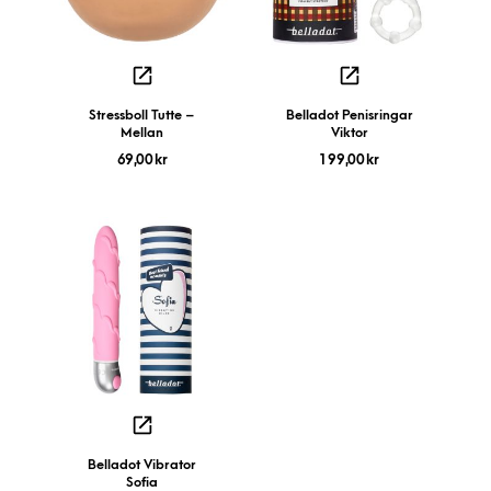
Stressboll Tutte –
Belladot Penisringar
Mellan
Viktor
69,00
kr
199,00
kr
Belladot Vibrator
Sofia