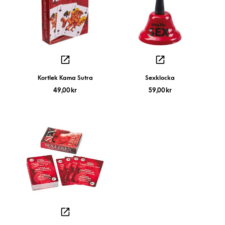
Kortlek Kama Sutra
Sexklocka
49,00
kr
59,00
kr