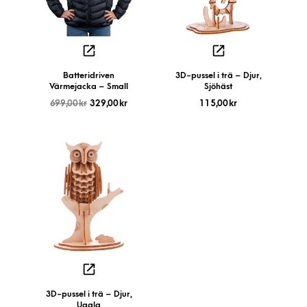
Batteridriven
3D-pussel i trä – Djur,
Värmejacka – Small
Sjöhäst
699,00
kr
329,00
kr
115,00
kr
3D-pussel i trä – Djur,
Uggla