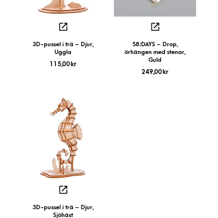
3D-pussel i trä – Djur,
58:DAYS – Drop,
Uggla
örhängen med stenar,
Guld
115,00
kr
249,00
kr
3D-pussel i trä – Djur,
Sjöhäst