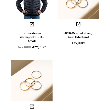
Batteridriven
58:DAYS – Enkel ring,
Värmejacka – X-
Guld (Medium)
Small
179,00
kr
699,00
kr
329,00
kr