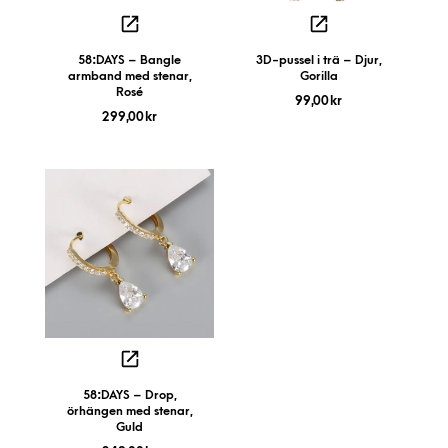
58:DAYS – Bangle
3D-pussel i trä – Djur,
armband med stenar,
Gorilla
Rosé
99,00
kr
299,00
kr
58:DAYS – Drop,
örhängen med stenar,
Guld